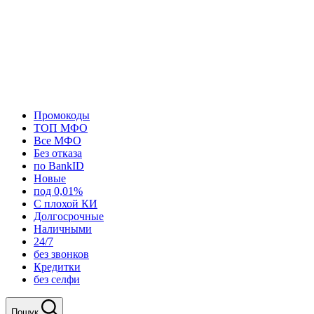
Промокоды
ТОП МФО
Все МФО
Без отказа
по BankID
Новые
под 0,01%
С плохой КИ
Долгосрочные
Наличными
24/7
без звонков
Кредитки
без селфи
Пошук