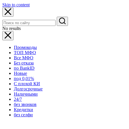
Skip to content
No results
Промокоды
ТОП МФО
Все МФО
Без отказа
по BankID
Новые
под 0,01%
С плохой КИ
Долгосрочные
Наличными
24/7
без звонков
Кредитки
без селфи