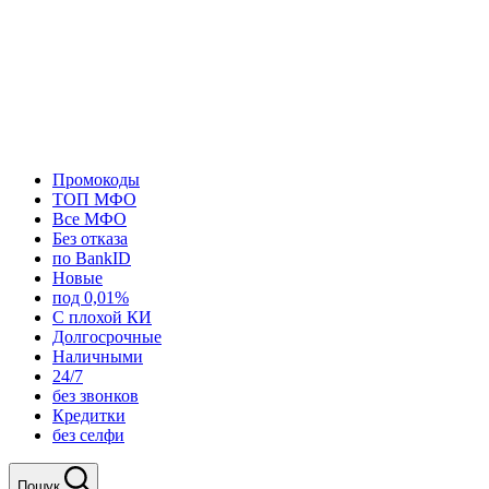
Промокоды
ТОП МФО
Все МФО
Без отказа
по BankID
Новые
под 0,01%
С плохой КИ
Долгосрочные
Наличными
24/7
без звонков
Кредитки
без селфи
Пошук