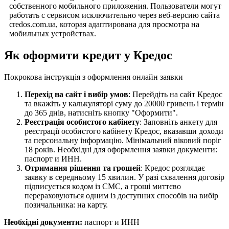
собственного мобильного приложения. Пользователи могут
работать с сервисом исключительно через веб-версию сайта
credos.com.ua, которая адаптирована для просмотра на
мобильных устройствах.
Як оформити кредит у Кредос
Покрокова інструкція з оформлення онлайн заявки
Перехід на сайт і вибір умов
: Перейдіть на сайт Кредос
та вкажіть у калькуляторі суму до 20000 гривень і термін
до 365 днів, натисніть кнопку "Оформити".
Реєстрація особистого кабінету
: Заповніть анкету для
реєстрації особистого кабінету Кредос, вказавши доходи
та персональну інформацію. Мінімальний віковий поріг
18 років. Необхідні для оформлення заявки документи:
паспорт и ИНН.
Отримання рішення та грошей
: Кредос розглядає
заявку в середньому 15 хвилин. У разі схвалення договір
підписується кодом із СМС, а гроші миттєво
перераховуються одним із доступних способів на вибір
позичальника: на карту.
Необхідні документи:
паспорт и ИНН