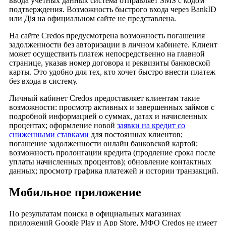
ввода учетных данных система отправляет SMS с кодом
подтверждения. Возможность быстрого входа через BankID
или Дія на официальном сайте не представлена.
На сайте Credos предусмотрена возможность погашения
задолженности без авторизации в личном кабинете. Клиент
может осуществить платеж непосредственно на главной
странице, указав номер договора и реквизиты банковской
карты. Это удобно для тех, кто хочет быстро внести платеж
без входа в систему.
Личный кабинет Credos предоставляет клиентам такие
возможности: просмотр активных и завершенных займов с
подробной информацией о суммах, датах и начисленных
процентах; оформление новой
заявки на кредит со
сниженными ставками
для постоянных клиентов;
погашение задолженности онлайн банковской картой;
возможность пролонгации кредита (продление срока после
уплаты начисленных процентов); обновление контактных
данных; просмотр графика платежей и истории транзакций.
Мобильное приложение
По результатам поиска в официальных магазинах
приложений Google Play и App Store, МФО Credos не имеет