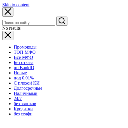
Skip to content
No results
Промокоды
ТОП МФО
Все МФО
Без отказа
по BankID
Новые
под 0,01%
С плохой КИ
Долгосрочные
Наличными
24/7
без звонков
Кредитки
без селфи