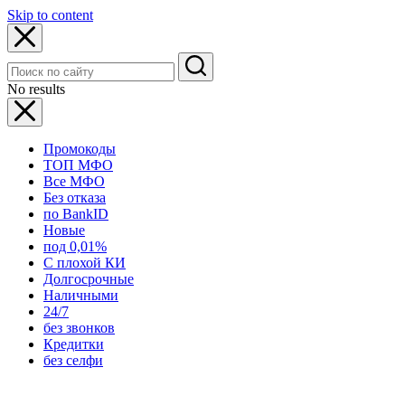
Skip to content
No results
Промокоды
ТОП МФО
Все МФО
Без отказа
по BankID
Новые
под 0,01%
С плохой КИ
Долгосрочные
Наличными
24/7
без звонков
Кредитки
без селфи