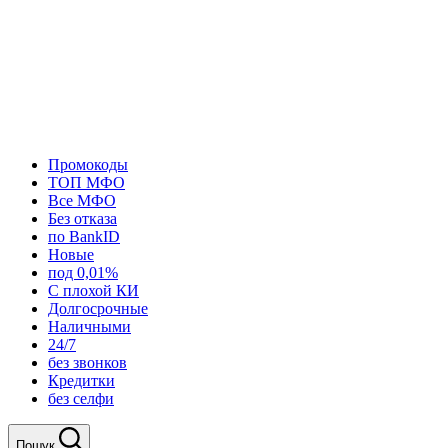
Промокоды
ТОП МФО
Все МФО
Без отказа
по BankID
Новые
под 0,01%
С плохой КИ
Долгосрочные
Наличными
24/7
без звонков
Кредитки
без селфи
Пошук