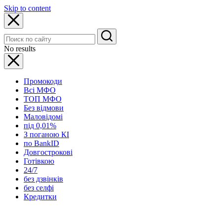
Skip to content
No results
Промокоди
Всі МФО
ТОП МФО
Без відмови
Маловідомі
під 0,01%
З поганою КІ
по BankID
Довгострокові
Готівкою
24/7
без дзвінків
без селфі
Кредитки