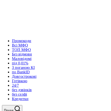
Промокоди
Всі МФО
ТОП МФО
Без відмови
Маловідомі
під 0,01%
З поганою КІ
по BankID
Довгострокові
Готівкою
24/7
без дзвінків
без селфі
Кредитки
Пошук