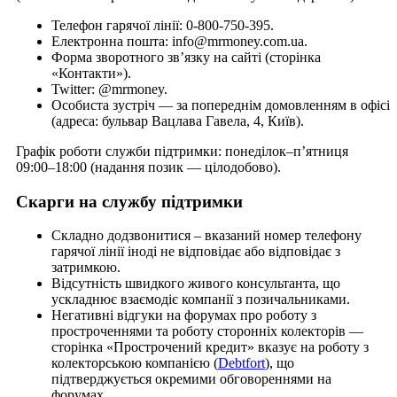
Телефон гарячої лінії: 0-800-750-395.
Електронна пошта: info@mrmoney.com.ua.
Форма зворотного зв’язку на сайті (сторінка
«Контакти»).
Twitter: @mrmoney.
Особиста зустріч — за попереднім домовленням в офісі
(адреса: бульвар Вацлава Гавела, 4, Київ).
Графік роботи служби підтримки: понеділок–п’ятниця
09:00–18:00 (надання позик — цілодобово).
Скарги на службу підтримки
Складно додзвонитися – вказаний номер телефону
гарячої лінії іноді не відповідає або відповідає з
затримкою.
Відсутність швидкого живого консультанта, що
ускладнює взаємодіє компанії з позичальниками.
Негативні відгуки на форумах про роботу з
простроченнями та роботу сторонніх колекторів —
сторінка «Прострочений кредит» вказує на роботу з
колекторською компанією (
Debtfort
), що
підтверджується окремими обговореннями на
форумах.