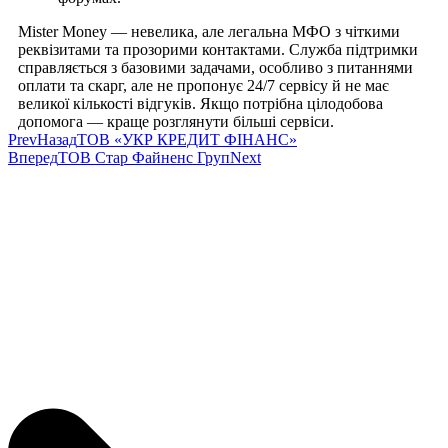
Mister Money — невелика, але легальна МФО з чіткими
реквізитами та прозорими контактами. Служба підтримки
справляється з базовими задачами, особливо з питаннями
оплати та скарг, але не пропонує 24/7 сервісу й не має
великої кількості відгуків. Якщо потрібна цілодобова
допомога — краще розглянути більші сервіси.
Prev
Назад
ТОВ «УКР КРЕДИТ ФІНАНС»
Вперед
ТОВ Стар Файненс Груп
Next