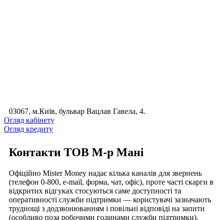
03067, м.Київ, бульвар Вацлав Гавела, 4.
Огляд кабінету
Огляд кредиту
Контакти ТОВ М-р Мані
Офіційно Mister Money надає кілька каналів для звернень
(телефон 0-800, e-mail, форма, чат, офіс), проте часті скарги в
відкритих відгуках стосуються саме доступності та
оперативності служби підтримки — користувачі зазначають
труднощі з додзвонюванням і повільні відповіді на запити
(особливо поза робочими годинами служби підтримки).