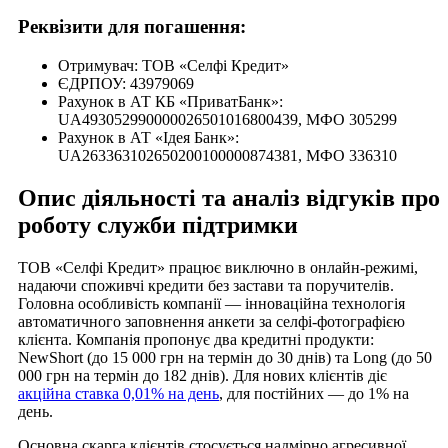
Реквізити для погашення:
Отримувач: ТОВ «Селфі Кредит»
ЄДРПОУ: 43979069
Рахунок в АТ КБ «ПриватБанк»:
UA493052990000026501016800439, МФО 305299
Рахунок в АТ «Ідея Банк»:
UA263363102650200100000874381, МФО 336310
Опис діяльності та аналіз відгуків про
роботу служби підтримки
ТОВ «Селфі Кредит» працює виключно в онлайн-режимі,
надаючи споживчі кредити без застави та поручителів.
Головна особливість компанії — інноваційна технологія
автоматичного заповнення анкети за селфі-фотографією
клієнта. Компанія пропонує два кредитні продукти:
NewShort (до 15 000 грн на термін до 30 днів) та Long (до 50
000 грн на термін до 182 днів). Для нових клієнтів діє
акційна ставка 0,01% на день
, для постійних — до 1% на
день.
Основна скарга клієнтів стосується надмірно агресивної