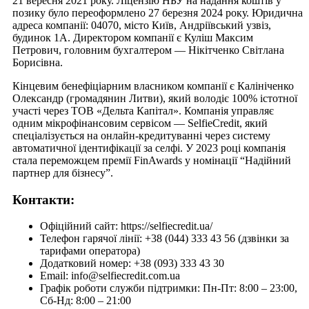
21 вересня 2021 року. Ліцензію НБУ на надання коштів у
позику було переоформлено 27 березня 2024 року. Юридична
адреса компанії: 04070, місто Київ, Андріївський узвіз,
будинок 1А. Директором компанії є Куліш Максим
Петрович, головним бухгалтером — Нікітченко Світлана
Борисівна.
Кінцевим бенефіціарним власником компанії є Калініченко
Олександр (громадянин Литви), який володіє 100% істотної
участі через ТОВ «Дельта Капітал». Компанія управляє
одним мікрофінансовим сервісом — SelfieCredit, який
спеціалізується на онлайн-кредитуванні через систему
автоматичної ідентифікації за селфі. У 2023 році компанія
стала переможцем премії FinAwards у номінації “Надійний
партнер для бізнесу”.
Контакти:
Офіційний сайт: https://selfiecredit.ua/
Телефон гарячої лінії: +38 (044) 333 43 56 (дзвінки за
тарифами оператора)
Додатковий номер: +38 (093) 333 43 30
Email: info@selfiecredit.com.ua
Графік роботи служби підтримки: Пн-Пт: 8:00 – 23:00,
Сб-Нд: 8:00 – 21:00