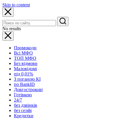
Skip to content
No results
Промокоди
Всі МФО
ТОП МФО
Без відмови
Маловідомі
під 0,01%
З поганою КІ
по BankID
Довгострокові
Готівкою
24/7
без дзвінків
без селфі
Кредитки