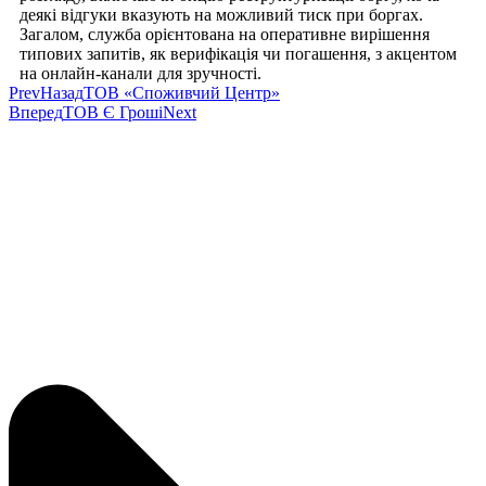
деякі відгуки вказують на можливий тиск при боргах.
Загалом, служба орієнтована на оперативне вирішення
типових запитів, як верифікація чи погашення, з акцентом
на онлайн-канали для зручності.
Prev
Назад
ТОВ «Споживчий Центр»
Вперед
ТОВ Є Гроші
Next