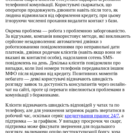
телефонної комунікації. Користувачі скаржаться, що
оператори продовжують дзвонити навіть після того, як
людина відмовилася від оформлення кредиту, при цьому
ігноруючи численні прохання видалити контакт з бази.
Окрема проблема — робота з проблемною заборгованістю.
За відгуками, компанія використовує методи, які викликають
серйозне незадоволення: автоматичні дзвінки з
роботизованими повідомленнями про неправильні дати
платежів, дзвінки родичам клієнтів (навіть якщо вони не
вказані як контактні особи), надсилання сотень SMS-
повідомлень на день. Декілька клієнтів повідомляли про
випадки, коли їхні номери телефонів передавалися іншим
МФО після відмови від кредиту. Позитивних моментів
небагато — деякі користувачі відзначають швидкість
розгляду заявок та доступність консультантів через онлайн-
чат на сайті, проте ці переваги нівелюються проблемами в
комунікації з боржниками.
Клієнти відзначають швидкість відповідей у чатах та по
телефону, але для уникнення затримок радять звертатися в
робочий час, оскільки сервіс
кредитування працює 24/7
, а
підтримка — за графіком. У випадку просрочок чи скарг,
підтримка може фіксувати звернення для подальшого
розгляду, включаючи опцію реструктуризації боргу, хоча