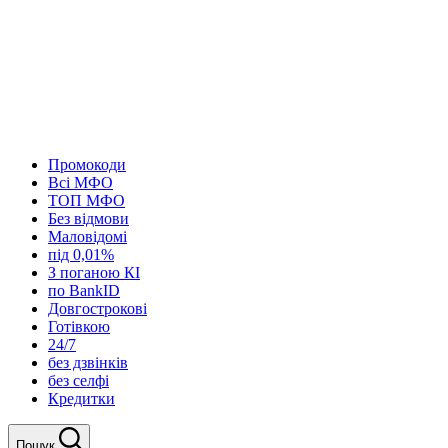
Промокоди
Всі МФО
ТОП МФО
Без відмови
Маловідомі
під 0,01%
З поганою КІ
по BankID
Довгострокові
Готівкою
24/7
без дзвінків
без селфі
Кредитки
Пошук