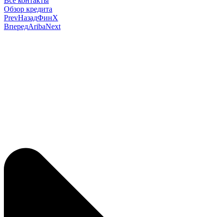
Все контакты
Обзор кредита
Prev
Назад
ФинХ
Вперед
Ariba
Next