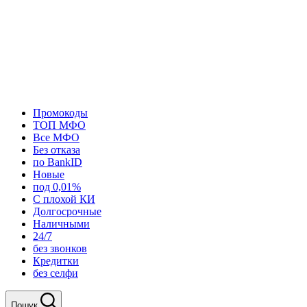
Промокоды
ТОП МФО
Все МФО
Без отказа
по BankID
Новые
под 0,01%
С плохой КИ
Долгосрочные
Наличными
24/7
без звонков
Кредитки
без селфи
Пошук