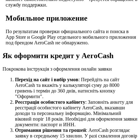
службу поддержки.
Мобильное приложение
По результатам проверки официального сайта и поиска в
App Store и Google Play отдельного мобильного приложения
под брендом AeroCash не обнаружено.
Як оформити кредит у AeroCash
Покрокова інструкція з оформлення онлайн заявки
Перехід на сайт і вибір умов
: Перейдіть на сайт
AeroCash та вкажіть у калькуляторі суму до 8000
гривень і термін до 360 днів, натисніть кнопку
"Оформити".
Реєстрація особистого кабінету
: Заповніть анкету для
реєстрації особистого кабінету AeroCash, вказавши
доходи та персональну інформацію. Мінімальний
віковий поріг 18 років. Необхідні для оформлення заявки
документи: паспорт и ИНН.
Отримання рішення та грошей
: AeroCash розглядає
заявку в середньому 15 хвилин. У разі схвалення договір