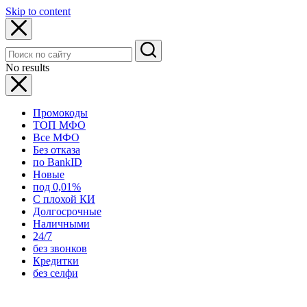
Skip to content
No results
Промокоды
ТОП МФО
Все МФО
Без отказа
по BankID
Новые
под 0,01%
С плохой КИ
Долгосрочные
Наличными
24/7
без звонков
Кредитки
без селфи