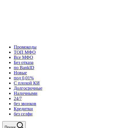
Промокоды
ТОП МФО
Все МФО
Без отказа
по BankID
Новые
под 0,01%
С плохой КИ
Долгосрочные
Наличными
24/7
без звонков
Кредитки
без селфи
Пошук