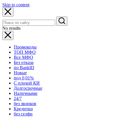
Skip to content
No results
Промокоды
ТОП МФО
Все МФО
Без отказа
по BankID
Новые
под 0,01%
С плохой КИ
Долгосрочные
Наличными
24/7
без звонков
Кредитки
без селфи