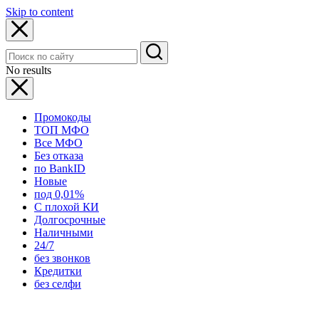
Skip to content
No results
Промокоды
ТОП МФО
Все МФО
Без отказа
по BankID
Новые
под 0,01%
С плохой КИ
Долгосрочные
Наличными
24/7
без звонков
Кредитки
без селфи