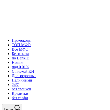
Промокоды
ТОП МФО
Все МФО
Без отказа
по BankID
Новые
под 0,01%
С плохой КИ
Долгосрочные
Наличными
24/7
без звонков
Кредитки
без селфи
Пошук