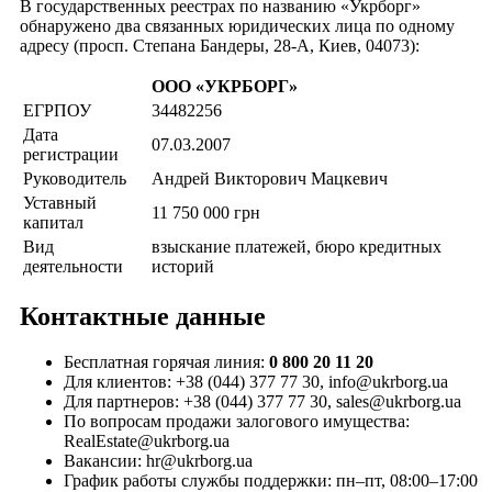
В государственных реестрах по названию «Укрборг»
обнаружено два связанных юридических лица по одному
адресу (просп. Степана Бандеры, 28-А, Киев, 04073):
ООО «УКРБОРГ»
ЕГРПОУ
34482256
Дата
07.03.2007
регистрации
Руководитель
Андрей Викторович Мацкевич
Уставный
11 750 000 грн
капитал
Вид
взыскание платежей, бюро кредитных
деятельности
историй
Контактные данные
Бесплатная горячая линия:
0 800 20 11 20
Для клиентов: +38 (044) 377 77 30, info@ukrborg.ua
Для партнеров: +38 (044) 377 77 30, sales@ukrborg.ua
По вопросам продажи залогового имущества:
RealEstate@ukrborg.ua
Вакансии: hr@ukrborg.ua
График работы службы поддержки: пн–пт, 08:00–17:00