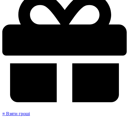
≡ Взяти гроші