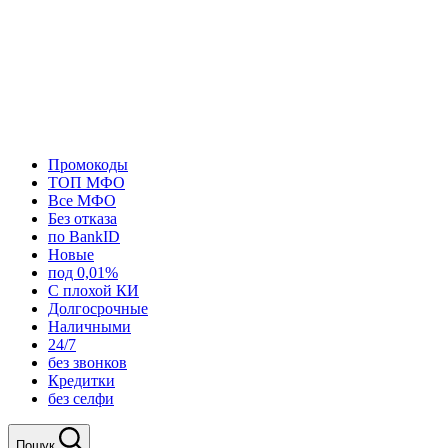
Промокоды
ТОП МФО
Все МФО
Без отказа
по BankID
Новые
под 0,01%
С плохой КИ
Долгосрочные
Наличными
24/7
без звонков
Кредитки
без селфи
Пошук