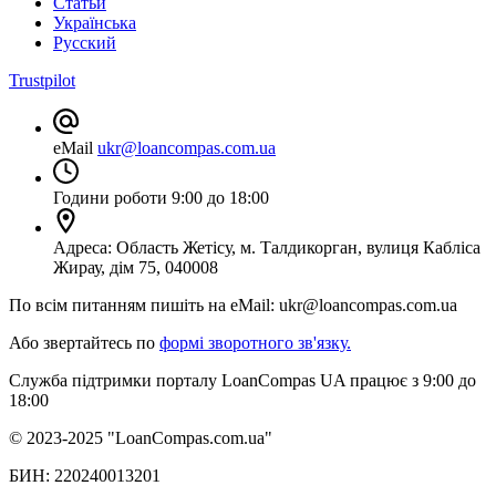
Статьи
Українська
Русский
Trustpilot
eMail
ukr@loancompas.com.ua
Години роботи
9:00 до 18:00
Адреса:
Область Жетісу, м. Талдикорган, вулиця Кабліса
Жирау, дім 75, 040008
По всім питанням пишіть на eMail: ukr@loancompas.com.ua
Або звертайтесь по
формі зворотного зв'язку.
Служба підтримки порталу LoanCompas UA працює з 9:00 до
18:00
© 2023-2025 "LoanCompas.com.ua"
БИН: 220240013201