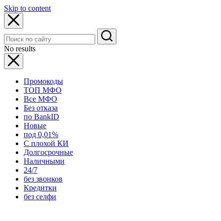
Skip to content
No results
Промокоды
ТОП МФО
Все МФО
Без отказа
по BankID
Новые
под 0,01%
С плохой КИ
Долгосрочные
Наличными
24/7
без звонков
Кредитки
без селфи