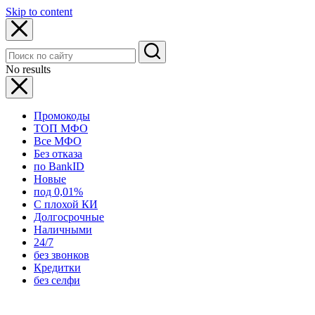
Skip to content
No results
Промокоды
ТОП МФО
Все МФО
Без отказа
по BankID
Новые
под 0,01%
С плохой КИ
Долгосрочные
Наличными
24/7
без звонков
Кредитки
без селфи