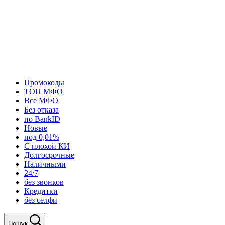
Промокоды
ТОП МФО
Все МФО
Без отказа
по BankID
Новые
под 0,01%
С плохой КИ
Долгосрочные
Наличными
24/7
без звонков
Кредитки
без селфи
Пошук